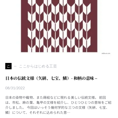
こ
ここからはじめる工芸
日本の伝統文様（矢絣、七宝、鱗）- 和柄の意味 –
08/31/2022
日本の染物や織物、また蒔絵などに現れる美しい伝統文様。 前回
は、市松、麻の葉、亀甲の文様を紹介し、ひとつひとつの意味をご紹
介しました。 今回はいっそう幾何学的な三つの文様（矢絣、七宝、
鱗）について、それぞれに込められた意…