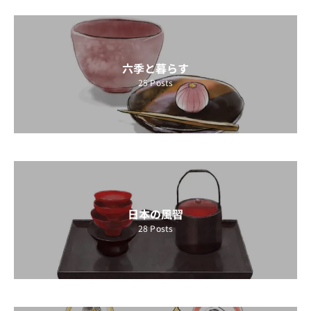
六季と暮らす
25
Posts
日本の風習
28
Posts