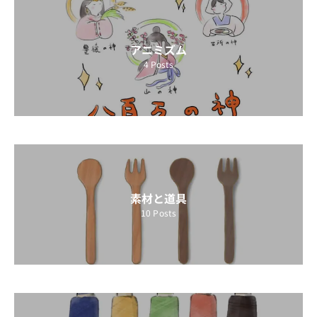
アニミズム
4
Posts
素材と道具
10
Posts