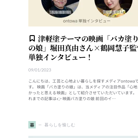
津軽塗テーマの映画「バカ塗
の娘」堀田真由さん×鶴岡慧子監
単独インタビュー！
09/01/2023
こんにちは、工芸と心地よい暮らしを探すメディアontowa
す。 映画「バカ塗りの娘」は、当メディアの注目作品「心地
かったと思える映画」として紹介させていただいています。 
れまでの記事は👉 映画バカ塗りの娘 前回のイ…
暮
暮らしを愉しむ