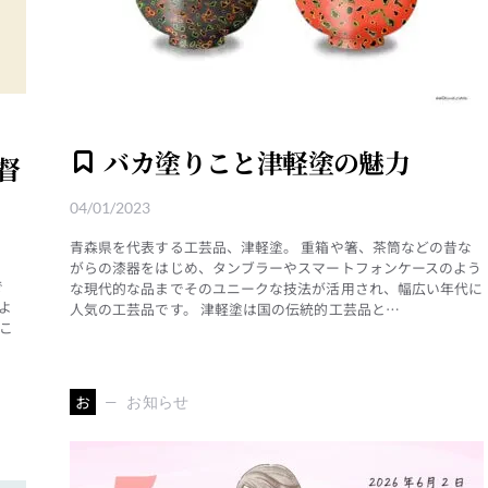
り
バカ塗りこと津軽塗の魅力
督
04/01/2023
青森県を代表する工芸品、津軽塗。 重箱や箸、茶筒などの昔な
がらの漆器をはじめ、タンブラーやスマートフォンケースのよう
で
な現代的な品までそのユニークな技法が活用され、幅広い年代に
よ
人気の工芸品です。 津軽塗は国の伝統的工芸品と…
こ
お
お知らせ