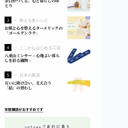
余白がつくる、心と暮らしのゆ
とり
3
整える食レシピ
お肌と心を整えるターメリックの
「ゴールデンラテ」
4
ここからはじめる工芸
八重山ミンサー – 心地よい暮ら
しを彩る織物 –
5
日本の風習
互いに助け合い、支え合う
「結」の習わし
年間購読がおすすめです