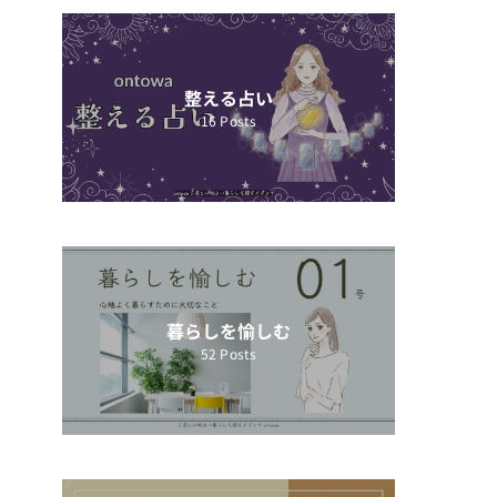
整える占い
16
Posts
暮らしを愉しむ
52
Posts