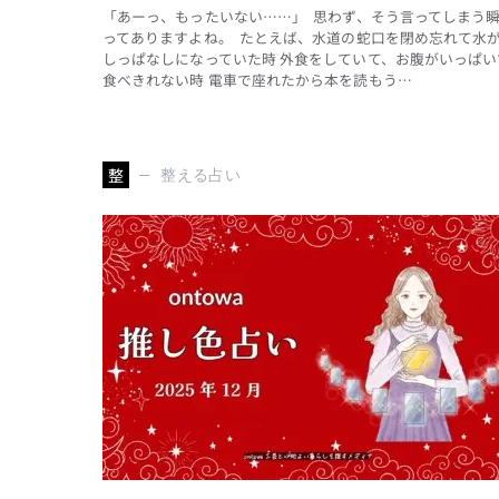
「あーっ、もったいない……」 思わず、そう言ってしまう
ってありますよね。 たとえば、水道の蛇口を閉め忘れて水
しっぱなしになっていた時 外食をしていて、お腹がいっぱい
食べきれない時 電車で座れたから本を読もう…
整
整える占い