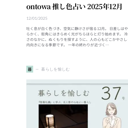
ontowa 推し色占い 2025年12月
12/01/2025
吐く息が白く色づき、空気に静けさが宿る12月。 日差しは
らかく、街角にはきらめく光がちらほらと灯り始めます。 冷
さのなかに、ぬくもりを探すように、人の心もどこかやさし
内向きになる季節です。 一年の終わりが近づく…
暮
暮らしを愉しむ