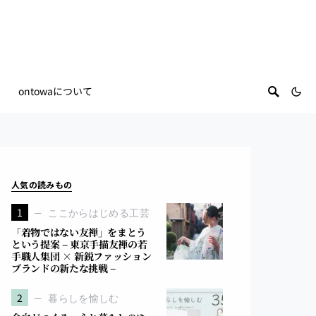
ontowaについて
人気の読みもの
1
ここからはじめる工芸
「着物ではない友禅」をまとう
という提案 – 東京手描友禅の若
手職人集団 × 新鋭ファッション
ブランドの新たな挑戦 –
2
暮らしを愉しむ