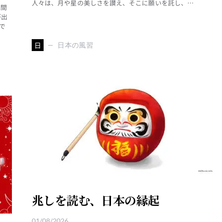
人々は、月や星の美しさを讃え、そこに願いを託し、…
瞬間
が出
で
日
日本の風習
兆しを読む、日本の縁起
01/08/2026