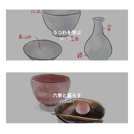
うつわを学ぶ
34
Posts
六季と暮らす
25
Posts