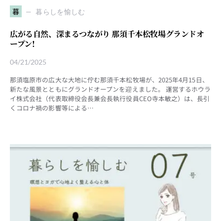
暮
暮らしを愉しむ
広がる自然、深まるつながり 那須千本松牧場グランドオ
ープン!
04/21/2025
那須塩原市の広大な大地に佇む那須千本松牧場が、2025年4月15日、
新たな風景とともにグランドオープンを迎えました。 運営するホウラ
イ株式会社（代表取締役会長兼会長執行役員CEO寺本敏之）は、長引
くコロナ禍の影響等による…