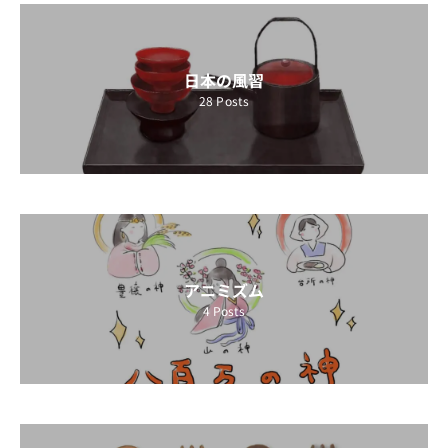
日本の風習
28
Posts
アニミズム
4
Posts