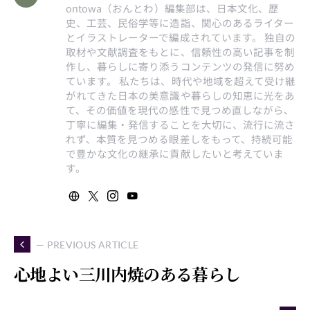
ontowa（おんとわ）編集部は、日本文化、歴
史、工芸、民俗学等に造詣、関心のあるライター
とイラストレーターで編成されています。 独自の
取材や文献調査をもとに、信頼性の高い記事を制
作し、暮らしに寄り添うコンテンツの発信に努め
ています。 私たちは、時代や地域を超えて受け継
がれてきた日本の美意識や暮らしの知恵に光をあ
て、その価値を現代の感性で見つめ直しながら、
丁寧に編集・発信することを大切に、流行に流さ
れず、本質を見つめる眼差しをもって、持続可能
で豊かな文化の継承に貢献したいと考えていま
す。
— PREVIOUS ARTICLE
心地よい三川内焼のある暮らし