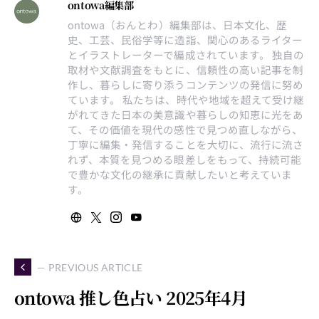
ontowa編集部
ontowa（おんとわ）編集部は、日本文化、歴
史、工芸、民俗学等に造詣、関心のあるライター
とイラストレーターで編成されています。 独自の
取材や文献調査をもとに、信頼性の高い記事を制
作し、暮らしに寄り添うコンテンツの発信に努め
ています。 私たちは、時代や地域を超えて受け継
がれてきた日本の美意識や暮らしの知恵に光をあ
て、その価値を現代の感性で見つめ直しながら、
丁寧に編集・発信することを大切に、流行に流さ
れず、本質を見つめる眼差しをもって、持続可能
で豊かな文化の継承に貢献したいと考えていま
す。
— PREVIOUS ARTICLE
ontowa 推し色占い 2025年4月