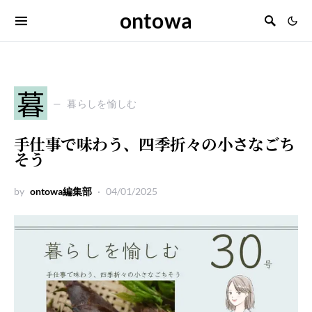
ontowa
暮
暮らしを愉しむ
手仕事で味わう、四季折々の小さなごち
そう
by
ontowa編集部
04/01/2025