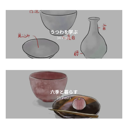
うつわを学ぶ
34
Posts
六季と暮らす
25
Posts