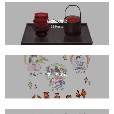
日本の風習
28
Posts
アニミズム
4
Posts