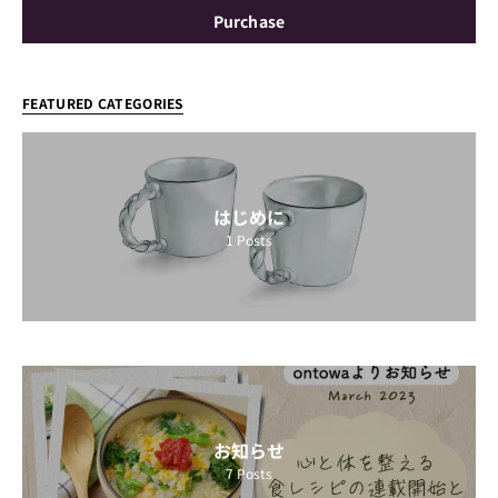
Purchase
FEATURED CATEGORIES
はじめに
1
Posts
お知らせ
7
Posts