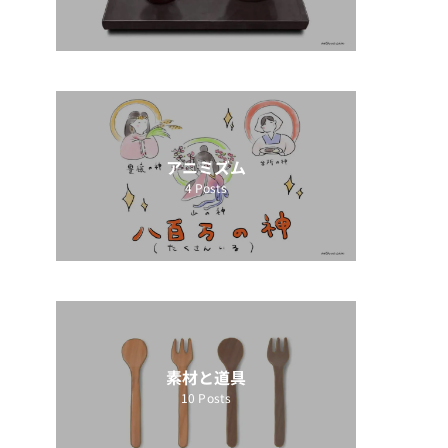
アニミズム
4
Posts
素材と道具
10
Posts