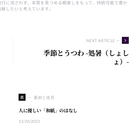
流行に流されず、本質を見つめる眼差しをもって、持続可能で豊か
貢献したいと考えています。
NEXT ARTICLE —
季節とうつわ -処暑（しょし
ょ）-
素
素材と道具
人に優しい「和紙」のはなし
12/26/2021