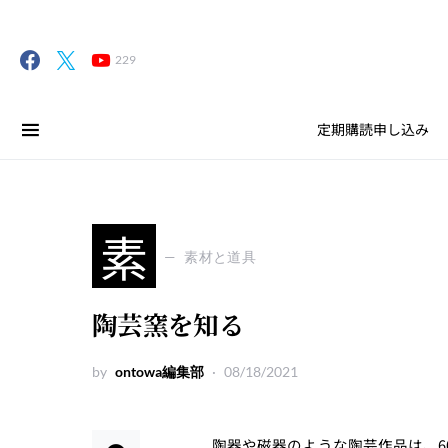
229
定期購読申し込み
素
素材と道具
陶芸窯を知る
by
ontowa編集部
08/18/2021
陶器や磁器のような陶芸作品は、6