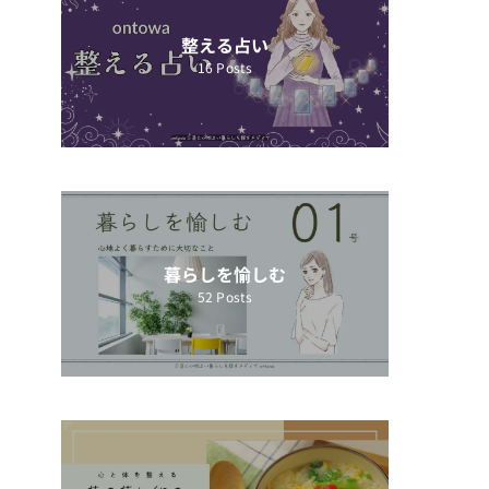
整える占い
16
Posts
暮らしを愉しむ
52
Posts