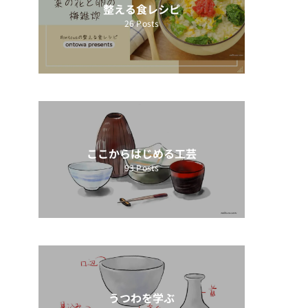
整える食レシピ
26
Posts
ここからはじめる工芸
93
Posts
うつわを学ぶ