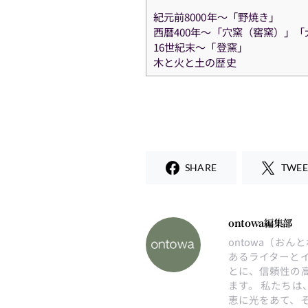
紀元前8000年～「野焼き」
西暦400年～「穴窯（窖窯）」「
16世紀末～「登窯」
木と火と土の歴史
SHARE
TWEE
ontowa編集部
ontowa（お
あるライターと
とに、信頼性の
ます。 私たち
恵に光をあて、