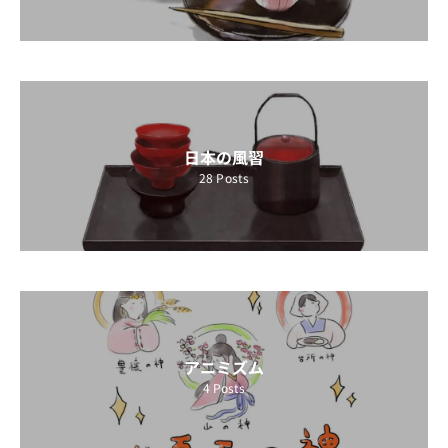
日本の風習
28
Posts
アニミズム
4
Posts