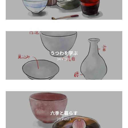
うつわを学ぶ
34
Posts
六季と暮らす
25
Posts