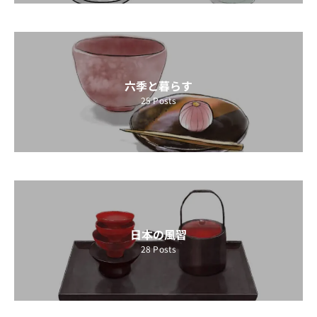
六季と暮らす
25
Posts
日本の風習
28
Posts