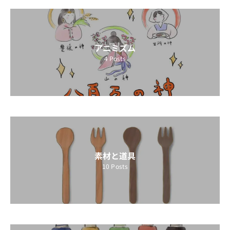
アニミズム
4
Posts
素材と道具
10
Posts