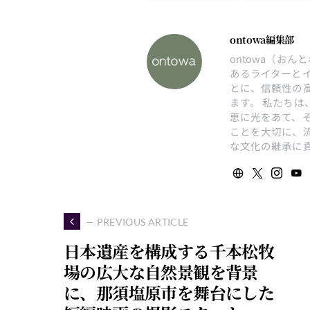
ontowa編集部
ontowa（お
あるライターと
とに、信頼性の
ます。 私たち
恵に光をあて、
ことを大切に、
な文化の継承に
— PREVIOUS ARTICLE
日本遺産を構成する千本松牧
場の広大な自然景観を背景
に、那須塩原市を舞台にした