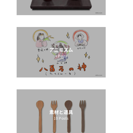
アニミズム
4
Posts
素材と道具
10
Posts