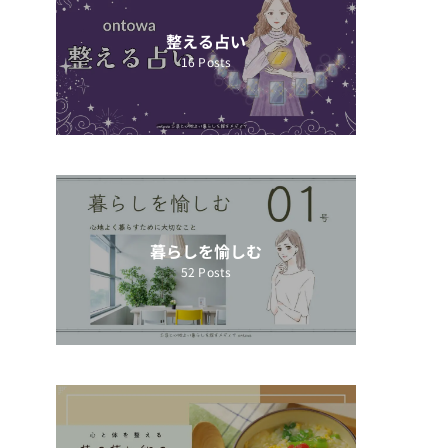
整える占い
16
Posts
暮らしを愉しむ
52
Posts