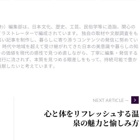
んとわ）編集部は、日本文化、歴史、工芸、民俗学等に造詣、関心の
イラストレーターで編成されています。 独自の取材や文献調査をも
高い記事を制作し、暮らしに寄り添うコンテンツの発信に努めてい
は、時代や地域を超えて受け継がれてきた日本の美意識や暮らしの知
その価値を現代の感性で見つめ直しながら、丁寧に編集・発信する
流行に流されず、本質を見つめる眼差しをもって、持続可能で豊か
貢献したいと考えています。
NEXT ARTICLE —
心と体をリフレッシュする温
泉の魅力と愉しみ方