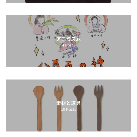
アニミズム
4
Posts
素材と道具
10
Posts