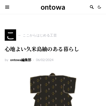
ontowa
こ
ここからはじめる工芸
心地よい久米島紬のある暮らし
by
ontowa編集部
06/02/2024