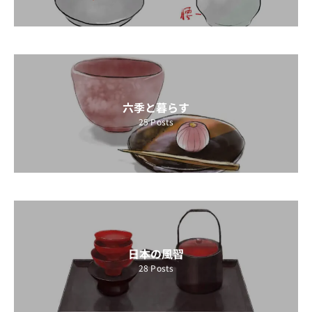
六季と暮らす
25
Posts
日本の風習
28
Posts