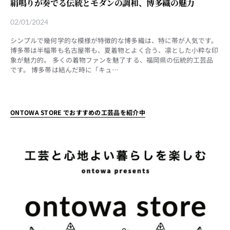
絹鳴りが奏でる伝統とモダンの調和、博多織の魅力
02/01/2024
シンプルで幾何学的な模様が特徴的な博多織は、特に帯が人気です。
博多帯は半幅帯も名古屋帯も、夏着物とよく合う、凛とした小粋な印
象が魅力的。 多くの着物ファンを魅了する、福岡県の伝統的工芸品
です。 博多帯は結んだ時に「キュ…
ONTOWA STORE でおすすめの工芸品を紹介中