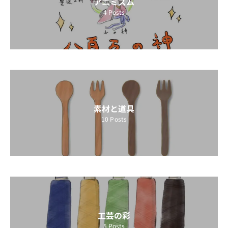
アニミズム
4
Posts
素材と道具
10
Posts
工芸の彩
5
Posts