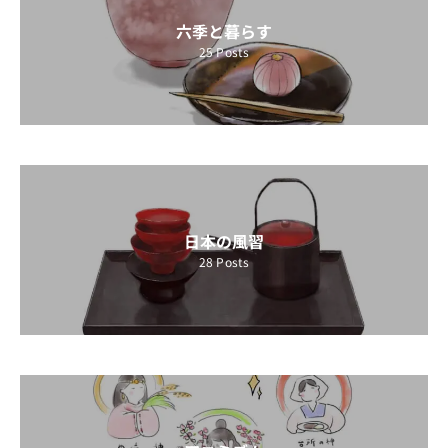
六季と暮らす
25
Posts
日本の風習
28
Posts