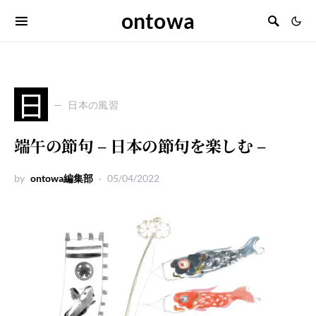
ontowa
日
日本の風習
端午の節句 – 日本の節句を楽しむ –
by
ontowa編集部
05/04/2022