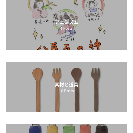
アニミズム
4
Posts
素材と道具
10
Posts