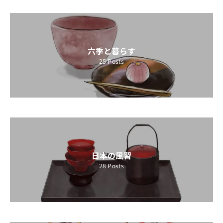
六季と暮らす
25
Posts
日本の風習
28
Posts