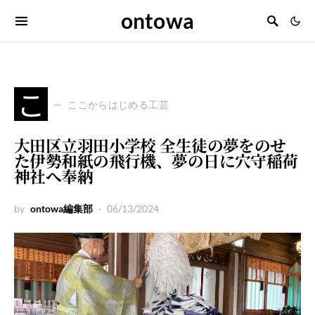
ontowa
こ
ここからはじめる工芸
大田区立羽田小学校 全生徒の夢をのせ
た伊勢和紙の飛行機、夢の日に穴守稲荷
神社へ奉納
by
ontowa編集部
06/13/2024