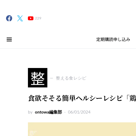
229
定期購読申し込み
整
整える食レシピ
食欲そそる簡単ヘルシーレシピ「
by
ontowa編集部
06/01/2024