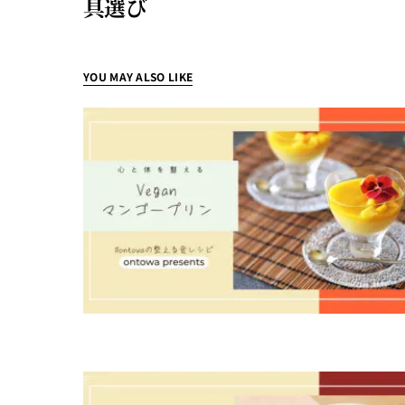
具選び
YOU MAY ALSO LIKE