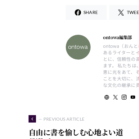
SHARE
TWEE
ontowa編集部
ontowa（お
あるライターと
とに、信頼性の
ます。 私たち
恵に光をあて、
ことを大切に、
な文化の継承に
— PREVIOUS ARTICLE
自由に書を愉しむ心地よい道