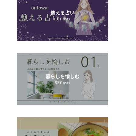
整える占い
16
Posts
暮らしを愉しむ
52
Posts