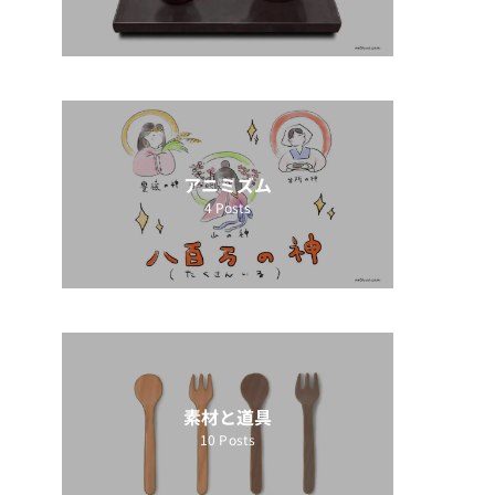
アニミズム
4
Posts
素材と道具
10
Posts