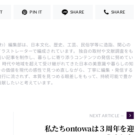
T
PIN IT
SHARE
SHARE
んとわ）編集部は、日本文化、歴史、工芸、民俗学等に造詣、関心の
イラストレーターで編成されています。 独自の取材や文献調査をも
高い記事を制作し、暮らしに寄り添うコンテンツの発信に努めてい
は、時代や地域を超えて受け継がれてきた日本の美意識や暮らしの知
その価値を現代の感性で見つめ直しながら、丁寧に編集・発信する
流行に流されず、本質を見つめる眼差しをもって、持続可能で豊か
貢献したいと考えています。
NEXT ARTICLE —
私たちontowaは３周年を迎