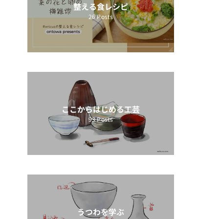
整える食レシピ
26
Posts
ここからはじめる工芸
93
Posts
うつわを学ぶ