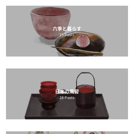
六季と暮らす
25
Posts
日本の風習
28
Posts