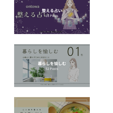
整える占い
16
Posts
暮らしを愉しむ
52
Posts