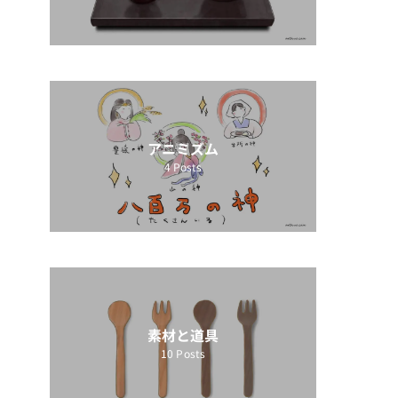
アニミズム
4
Posts
素材と道具
10
Posts