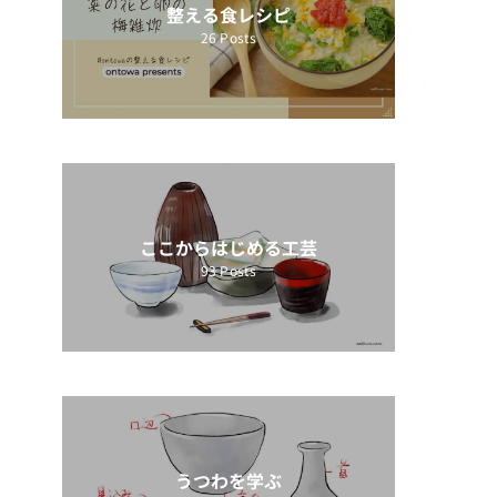
整える食レシピ
26
Posts
ここからはじめる工芸
93
Posts
うつわを学ぶ